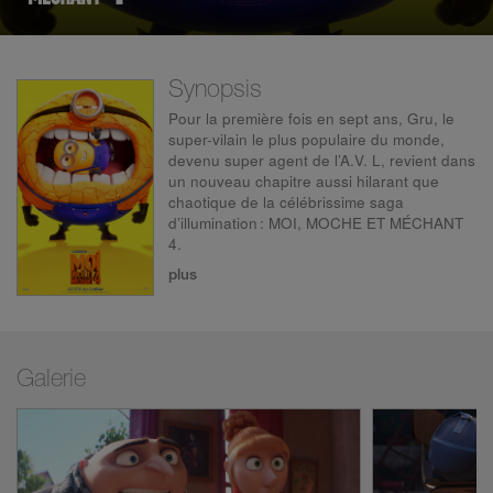
Synopsis
Pour la première fois en sept ans, Gru, le
super-vilain le plus populaire du monde,
devenu super agent de l’A.V. L, revient dans
un nouveau chapitre aussi hilarant que
chaotique de la célébrissime saga
d’illumination : MOI, MOCHE ET MÉCHANT
4.
plus
Après le succès des MINIONS 2 : IL ÉTAIT
UNE FOIS GRU, qui a rapporté près d'un
milliard de dollars dans le monde entier, la
plus grande franchise d'animation de
l'histoire ouvre un nouveau chapitre où Gru,
Galerie
Lucy et les filles, Margo, Edith et Agnès
accueillent le petit dernier de la famille, Gru
Junior, qui semble n’avoir qu’une passion :
faire tourner son père en bourrique.